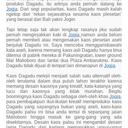
produksi Dagadu, itu artinya anda pernah datang ke
Jogja
. Dari segi popularitas, kaos Dagadu masih kalah
ngetop dari ‘rekan sejawatnya sesama kaos plesetan’
yang berasal dari Bali yakni Joger.
Tapi tetap saja tak akan lengkap rasanya jika sudah
pernah menginjakkan kaki di
Jogja
namun anda belum
pernah membeli atau mengenakan kaos plesetan aseli
berjuluk Dagadu ini. Saya mencoba menggarisbawahi
kata aseli, karena memang kaos asli Dagadu hanya bisa
ditemui di pabrik mereka di Pakuningratan, lower ground
Mal Malioboro dan lantai dua Plaza Ambarukmo. Kaos
Dagadu tidak dijual di tempat lain dimanapun di
Jogja
.
Kaos Dagadu melejit menjadi salah satu alternatif oleh-
oleh terutama dalam dua puluh tahun terakhir karena
memang desain kaosnya yang kreatif, kata-katanya yang
lucu dan kaosnya yang tidak murahan. Begitu
boomingnya kaos Dagadu sebagai oleh-oleh khas
Jogja
,
para pembajakpun ikut-ikutan kreatif memproduksi kaos
Dagadu yang sayangnya bukan yang aseli, kaos-kaos
Dagadu palsu ini bisa anda temui di sepanjang jalan
Malioboro hingga masuk ke gang-gang yang ada
disekitarnya. Desain kaos palsu ini mengambil desain
lama Dagadu dan kadang memasukkan unsur-unsur