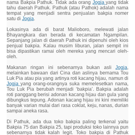
nama Bakpia Pathuk. Tidak ada orang
Jogja
yang tidak
tahu daerah Pathuk. Pathuk (atau Pathok) adalah nama
tempat yang menjadi sentra penjualan bakpia nomer
satu di
Jogja
.
Lokasinya ada di barat Malioboro, melewati jalan
Bhayangkara dan berada di kecamatan Ngampilan.
Sepanjang jalan di daerah Pathuk ini dipenuhi oleh kios
penjual bakpia. Kalau musim liburan, jalan sempit ini
bisa dipastikan ramai oleh mereka yang mencari oleh-
oleh.
Makanan ringan ini sebenarnya bukan asli
Jogja
,
melainkan bawaan dari Cina dan aslinya bernama Tou
Luk Pia atau pia yang artinya roti kacang hijau, namun di
Jogja
yang orang-orangnya suka memelesetkan nama,
Tou Luk Pia berubah menjadi ‘bakpia’. Bakpia adalah
roti panggang berisi adonan kacang hijau dan gula yang
dibungkus tepung. Adonan kacang hijau ini kini memiliki
banyak varian mulai dari rasa coklat, keju, nanas, durian
sampai aneka rasa.
Di Pathuk, ada dua toko bakpia paling terkenal yaitu
Bakpia 75 dan Bakpia 25, tapi produksi toko lainnya pun
sebenarnya tidak kalah legit. Toko bakpia di Pathuk