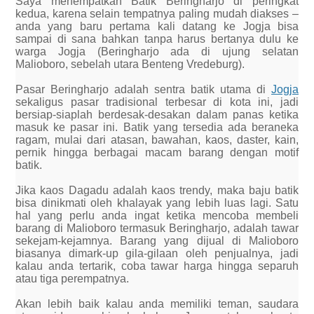
Saya menempatkan Batik Beringharjo di peringkat
kedua, karena selain tempatnya paling mudah diakses –
anda yang baru pertama kali datang ke Jogja bisa
sampai di sana bahkan tanpa harus bertanya dulu ke
warga Jogja (Beringharjo ada di ujung selatan
Malioboro, sebelah utara Benteng Vredeburg).
Pasar Beringharjo adalah sentra batik utama di
Jogja
sekaligus pasar tradisional terbesar di kota ini, jadi
bersiap-siaplah berdesak-desakan dalam panas ketika
masuk ke pasar ini. Batik yang tersedia ada beraneka
ragam, mulai dari atasan, bawahan, kaos, daster, kain,
pernik hingga berbagai macam barang dengan motif
batik.
Jika kaos Dagadu adalah kaos trendy, maka baju batik
bisa dinikmati oleh khalayak yang lebih luas lagi. Satu
hal yang perlu anda ingat ketika mencoba membeli
barang di Malioboro termasuk Beringharjo, adalah tawar
sekejam-kejamnya. Barang yang dijual di Malioboro
biasanya dimark-up gila-gilaan oleh penjualnya, jadi
kalau anda tertarik, coba tawar harga hingga separuh
atau tiga perempatnya.
Akan lebih baik kalau anda memiliki teman, saudara